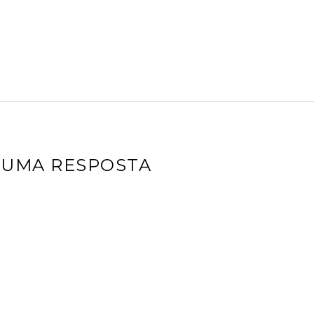
 UMA RESPOSTA
eço de e-mail não será publicado.
Campos obrigatórios são 