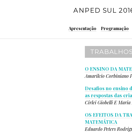
P
ANPED SUL 201
u
l
a
Apresentação
Programação
r
p
a
TRABALHOS
r
a
o
O ENSINO DA MAT
c
Amarilcio Corbiniano P
o
n
Desafios no ensino d
t
as respostas das cri
e
Cirlei Giobelli E
Maria 
ú
OS EFEITOS DA TR
d
MATEMÁTICA
o
Eduardo Peters Rodrig