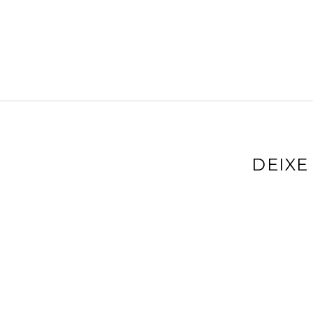
DEIXE
O seu ender
com
*
Comentário