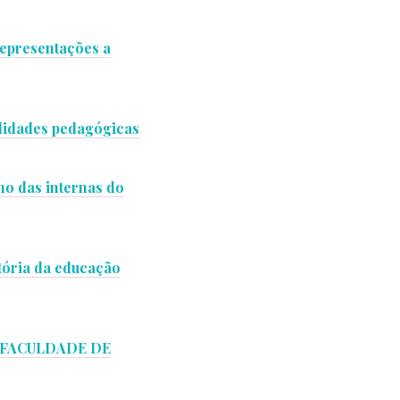
representações a
ialidades pedagógicas
no das internas do
stória da educação
 FACULDADE DE