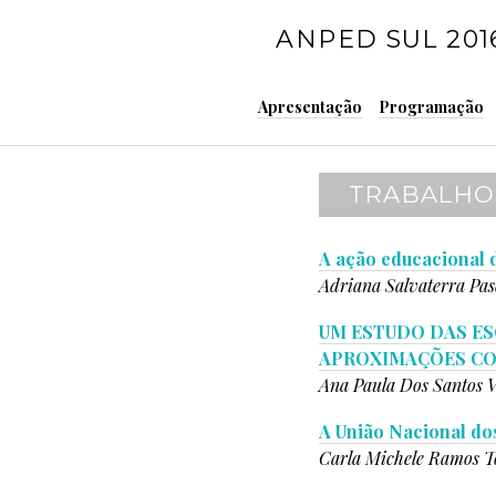
P
ANPED SUL 201
u
l
a
Apresentação
Programação
r
p
a
TRABALHOS
r
a
o
A ação educacional d
c
Adriana Salvaterra Pas
o
n
UM ESTUDO DAS ES
t
APROXIMAÇÕES CO
e
Ana Paula Dos Santos 
ú
A União Nacional dos
d
Carla Michele Ramos T
o