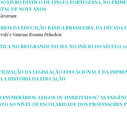
DO LIVRO DIÁTICO DE LÍNGUA PORTUGUESA, NO PRIM
TAL DE NOVE ANOS
Cavarsan
IOS DA EDUCAÇÃO BÁSICA BRASILEIRA: DA DÉCADA DE
rski e Vanessa Rosana Peluchen
TICA NO RIO GRANDE DO SUL NO INÍCIO DO SÉCULO 2
TILIZAÇÃO DA LEGISLAÇÃO EDUCACIONAL E DA IMPRE
A A HISTÓRIA DA EDUCAÇÃO
ANUMERÁRIOS, LEIGOS OU HABILITADOS? AS EXIGÊN
TO AO NÍVEL DE ESCOLARIDADE DOS PROFESSORES PR