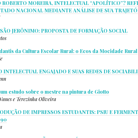
O ROBERTO MOREIRA, INTELECTUAL “APOLÍTICO”? REF
TADO NACIONAL MEDIANTE ANÁLISE DE SUA TRAJETÓRIA
 SÃO JERÔNIMO: PROPOSTA DE FORMAÇÃO SOCIAL
tos
antis da Cultura Escolar Rural: o Ecos da Mocidade Rural
te
 INTELECTUAL ENGAJADO E SUAS REDES DE SOCIABIL
ann
 um estudo sobre o mestre na pintura de Giotto
Nunes e Terezinha Oliveira
RODUÇÃO DE IMPRESSOS ESTUDANTIS: PSIU E FERMEN
990
a