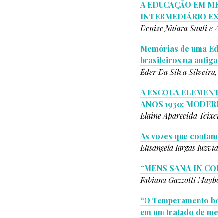
A EDUCAÇÃO EM ME
INTERMEDIÁRIO EXE
Denize Naiara Santi e 
Memórias de uma Edu
brasileiros na antiga
Éder Da Silva Silveira,
A ESCOLA ELEMENT
ANOS 1930: MODER
Elaine Aparecida Teixe
As vozes que contam 
Elisangela Iargas Iuzv
“MENS SANA IN CO
Fabiana Gazzotti Mayb
“O Temperamento bom
em um tratado de me