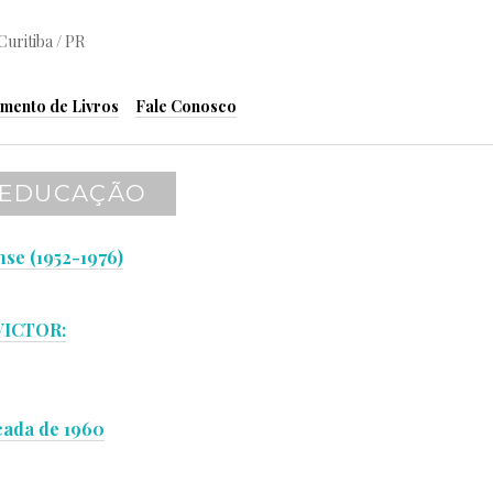
Curitiba / PR
mento de Livros
Fale Conosco
A EDUCAÇÃO
se (1952-1976)
VICTOR:
écada de 1960