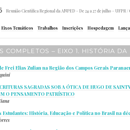
6
Reunião Científica Regional da ANPED – De 24 a 27 de julho – UFPR / 
Eixos Temáticos
Trabalhos
Inscrições
Hospedagem
Lança
 COMPLETOS – EIXO 1. HISTÓRIA D
e Frei Elias Zulian na Região dos Campos Gerais Paranaen
quini
CRITURAS SAGRADAS SOB A ÓTICA DE HUGO DE SAINT
M O PENSAMENTO PATRÍSTICO
Viana
 Estudantes: História, Educação e Política no Brasil na d
orres