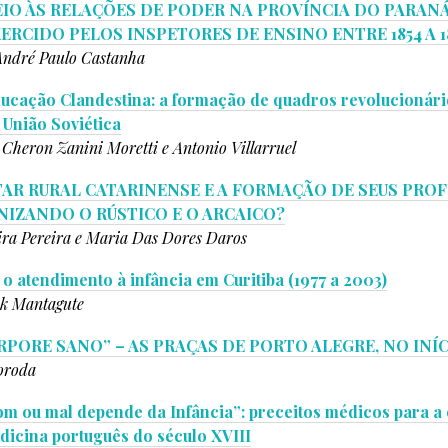
IO ÀS RELAÇÕES DE PODER NA PROVÍNCIA DO PARANÁ
RCIDO PELOS INSPETORES DE ENSINO ENTRE 1854 A 1
André Paulo Castanha
cação Clandestina: a formação de quadros revolucionári
 União Soviética
 Cheron Zanini Moretti e Antonio Villarruel
AR RURAL CATARINENSE E A FORMAÇÃO DE SEUS PRO
NIZANDO O RÚSTICO E O ARCAICO?
ira Pereira e Maria Das Dores Daros
o atendimento à infância em Curitiba (1977 a 2003)
iak Mantagute
RPORE SANO” – AS PRAÇAS DE PORTO ALEGRE, NO INÍ
oroda
 ou mal depende da Infância”: preceitos médicos para a 
dicina português do século XVIII