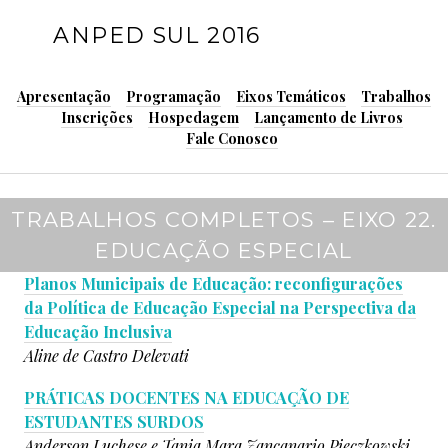
P
ANPED SUL 2016
u
l
a
Apresentação
Programação
Eixos Temáticos
Trabalhos
r
Inscrições
Hospedagem
Lançamento de Livros
p
Fale Conosco
a
r
a
TRABALHOS COMPLETOS – EIXO 22.
o
EDUCAÇÃO ESPECIAL
c
o
Planos Municipais de Educação: reconfigurações
n
da Política de Educação Especial na Perspectiva da
t
Educação Inclusiva
e
Aline de Castro Delevati
ú
d
PRÁTICAS DOCENTES NA EDUCAÇÃO DE
o
ESTUDANTES SURDOS
Anderson Luchese e
Tania Mara Zancanario Pieczkowski